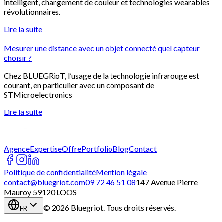
intelligent, changement de couleur et technologies wearables
révolutionnaires.
Lire la suite
Mesurer une distance avec un objet connecté quel capteur
choisir ?
Chez BLUEGRioT, l’usage de la technologie infrarouge est
courant, en particulier avec un composant de
STMicroelectronics
Lire la suite
Agence
Expertise
Offre
Portfolio
Blog
Contact
Politique de confidentialité
Mention légale
contact@bluegriot.com
09 72 46 51 08
147 Avenue Pierre
Mauroy 59120 LOOS
©
2026
Bluegriot.
Tous droits réservés.
FR